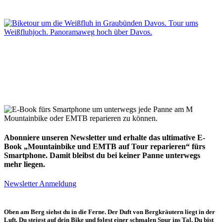
ZWEI-TAGES-BIKETOUR UM DAS WEISSFLUH-MASSIV
Panoramatour der Kontraste: Vom noblen und ruhigen Klosters über Europas
höchstgelegene Stadt Davos und durch alte Walserdörfer mit einer Übernachtung im
urigen Berghaus Heimeli.
Abonniere unseren Newsletter und erhalte das ultimative E-
Book „Mountainbike und EMTB auf Tour reparieren“ fürs
Smartphone. Damit bleibst du bei keiner Panne unterwegs
mehr liegen.
Newsletter Anmeldung
Oben am Berg siehst du in die Ferne. Der Duft von Bergkräutern liegt in der
Luft. Du steigst auf dein Bike und folgst einer schmalen Spur ins Tal. Du bist