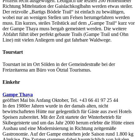
Prozent recht ausgewogen. Lediglich die letzten 200 Höhenmeter
Richtung Mittelstation der Gaislachkoglbahn werden etwas steiler.
Der reizvolle „Bartigs Bödele Trail“ ist einfach zu bewältigen,
wobei nur an wenigen Stellen um Felsen herumgefahren werden
muss. Ein kurzes, steiles Teilstück auf dem „Gampe Trail“ kurz vor
der Gampe Thaya muss bergab gemeistert werden. Die weitere
Abfahrt führt über perfekt gebaute Trails (Gampe Trail und Ohn
Line) mit vielen Anliegern und gut fahrbare Waldwege.
Tourstart
Tourstart ist im Ort Sölden in der Gemeindestraße bei der
Freizeitarena am Büro von Ötztal Tourismus.
Einkehr
Gampe Thaya
geöffnet Mai bis Anfang Oktober, Tel. +43 66 41 97 25 44
In den 1980er Jahren wurde in der damals alten, nicht
bewirtschafteten Hütte nur gelegentlich für Gäste aus zwei Hotels
Speisen zubereitet. Mit der Zeit startete der Winterbetrieb für
Skibegeisterte und um das Jahr 2000 herum erlebte die Hütte einen
Ausbau und eine Modernisierung in Richtung zeitgemäße
Gastronomie. Auf der Gampe entstehen jede Saison rund 1.800 kg
Almkäse. Die Zutaten stammen dabei hauptsächlich von lokalen