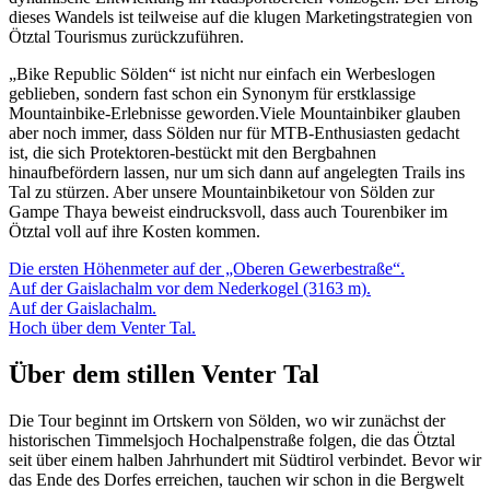
dieses Wandels ist teilweise auf die klugen Marketingstrategien von
Ötztal Tourismus zurückzuführen.
„Bike Republic Sölden“ ist nicht nur einfach ein Werbeslogen
geblieben, sondern fast schon ein Synonym für erstklassige
Mountainbike-Erlebnisse geworden.Viele Mountainbiker glauben
aber noch immer, dass Sölden nur für MTB-Enthusiasten gedacht
ist, die sich Protektoren-bestückt mit den Bergbahnen
hinaufbefördern lassen, nur um sich dann auf angelegten Trails ins
Tal zu stürzen. Aber unsere Mountainbiketour von Sölden zur
Gampe Thaya beweist eindrucksvoll, dass auch Tourenbiker im
Ötztal voll auf ihre Kosten kommen.
Die ersten Höhenmeter auf der „Oberen Gewerbestraße“.
Auf der Gaislachalm vor dem Nederkogel (3163 m).
Auf der Gaislachalm.
Hoch über dem Venter Tal.
Über dem stillen Venter Tal
Die Tour beginnt im Ortskern von Sölden, wo wir zunächst der
historischen Timmelsjoch Hochalpenstraße folgen, die das Ötztal
seit über einem halben Jahrhundert mit Südtirol verbindet. Bevor wir
das Ende des Dorfes erreichen, tauchen wir schon in die Bergwelt