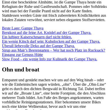
Einst eine bescheidene Almhütte, ist die Gampe Thaya heute ein
Refugium der Ruhe und Gastfreundschaft. Pommes oder Softdrinks
wird man bei der Familie Prantl nicht auf der Karte finden.
Stattdessen werden Gäste mit frisch zubereiteten Köstlichkeiten aus
lokalen Zutaten verwöhnt, serviert neben eleganten Stoffservietten.
Beste Lage: Gampe Thaya
Bergkost auf die feine Art. Knödel auf der Gampe Thaya.
Ein luftiger Kaiserschmarrn darf nicht fehlen.
Ein wenig Kitsch darf sein: Kuhglocken auf der Gampe Thaya.
Überall liebevolle Deko auf der Gampe Thaya.
Sirup aus Mair’s Beerengarten – Wer hat noch Platz im Rucksack?
Eingang zur Genuss Hütte
Slow Food – ein wenig Info zur Kulinarik der Gampe Thaya.
Ohn und broat
Entspannt und gestärkt machen wir uns auf den Weg hinab – oder
wie die Einheimischen sagen würden, „ohn“. Über die „Ohn-Line“
geht es durch den dichten Bergwald in Richtung Tal. Dabei treffen
wir auf die „Broate Line“, eine breite Forstpiste, die den Abschluss
mehrerer Trails bildet. Am Fuße des Berges angekommen, warten
vorblidliche Reinigungsstationen. Hier bekommen unsere Bikes
noch eine kleine Wellnesskur, bevor auch wir uns eine