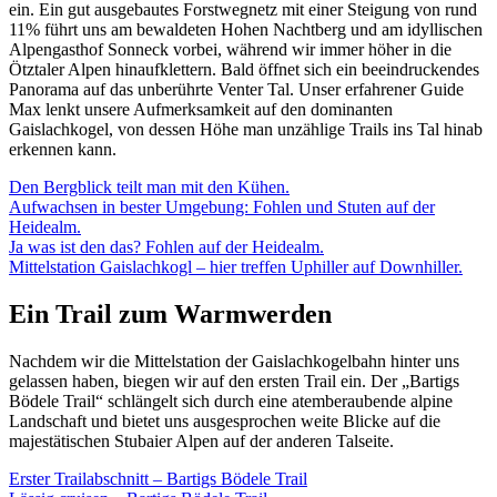
ein. Ein gut ausgebautes Forstwegnetz mit einer Steigung von rund
11% führt uns am bewaldeten Hohen Nachtberg und am idyllischen
Alpengasthof Sonneck vorbei, während wir immer höher in die
Ötztaler Alpen hinaufklettern. Bald öffnet sich ein beeindruckendes
Panorama auf das unberührte Venter Tal. Unser erfahrener Guide
Max lenkt unsere Aufmerksamkeit auf den dominanten
Gaislachkogel, von dessen Höhe man unzählige Trails ins Tal hinab
erkennen kann.
Den Bergblick teilt man mit den Kühen.
Aufwachsen in bester Umgebung: Fohlen und Stuten auf der
Heidealm.
Ja was ist den das? Fohlen auf der Heidealm.
Mittelstation Gaislachkogl – hier treffen Uphiller auf Downhiller.
Ein Trail zum Warmwerden
Nachdem wir die Mittelstation der Gaislachkogelbahn hinter uns
gelassen haben, biegen wir auf den ersten Trail ein. Der „Bartigs
Bödele Trail“ schlängelt sich durch eine atemberaubende alpine
Landschaft und bietet uns ausgesprochen weite Blicke auf die
majestätischen Stubaier Alpen auf der anderen Talseite.
Erster Trailabschnitt – Bartigs Bödele Trail