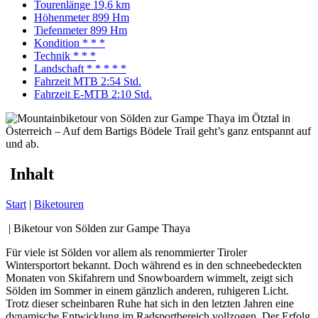
Tourenlänge
19,6 km
Höhenmeter
899 Hm
Tiefenmeter
899 Hm
Kondition
* * *
Technik
* * *
Landschaft
* * * * *
Fahrzeit MTB
2:54 Std.
Fahrzeit E-MTB
2:10 Std.
Inhalt
Start
|
Biketouren
| Biketour von Sölden zur Gampe Thaya
Für viele ist Sölden vor allem als renommierter Tiroler
Wintersportort bekannt. Doch während es in den schneebedeckten
Monaten von Skifahrern und Snowboardern wimmelt, zeigt sich
Sölden im Sommer in einem gänzlich anderen, ruhigeren Licht.
Trotz dieser scheinbaren Ruhe hat sich in den letzten Jahren eine
dynamische Entwicklung im Radsportbereich vollzogen. Der Erfolg