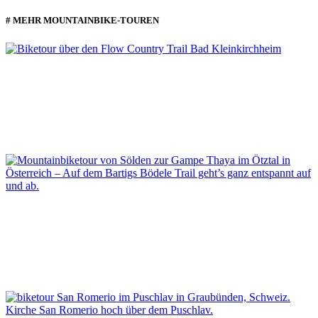
# MEHR MOUNTAINBIKE-TOUREN
BIKETOUR ÜBER DEN FLOW COUNTRY TRAIL IN BAD
KLEINKIRCHHEIM
Mountainbiker finden in den Kärntner Nockbergen beste Tourenbedingungen und den
längsten Flow-Trail Europas.
MOUNTAINBIKETOUR VON SÖLDEN ZUR NOBLEN GAMPE
THAYA
Im Tal ein wenig Schickimicki, am Berg Traumtrails mit herrlichen Blicken übers Ötztal
in die Stubaier Alpen.