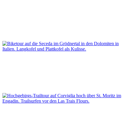
MOUNTAINBIKETOUR AUF DIE ALPE SAN ROMERIO HOCH
ÜBER DEM LAGO DI POSCHIAVO
Eine Pilger-Biketour durch ein Naturreservat über Waldtrails der Extraklasse zu einem
Traumspot am schwindelerregenden Abgrund.
MOUNTAINBIKETOUR AUF DIE SECEDA IM GRÖDNER TAL
Erlebnistour auf einen 360 Grad Panoramagipfel mit Traumblicken auf die weltbekannten
Dolomitenmassive Langkofel, Plattkofel, den Schlern und auf das Postkartenmotiv
Geislerspitzen.
HOCHGEBIRGS-TRAILTOUR AUF CORVIGLIA HOCH ÜBER
ST. MORITZ IM ENGADIN
Aus der Mondlandschaft des Piz Nair über Corviglia führen uns anspruchsvolle, aber
auch verspielt-flowige Trails durch leuchtende Wälder hinunter nach St. Moritz.