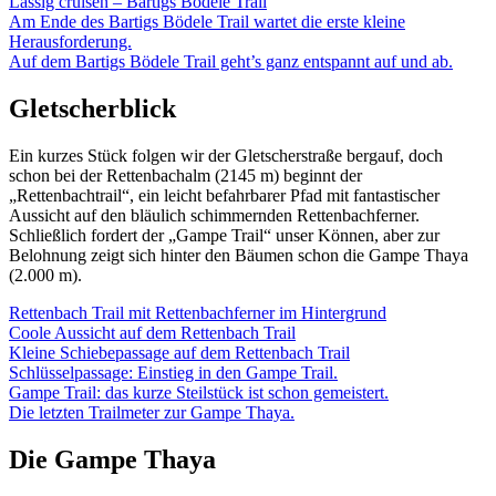
Lässig cruisen – Bartigs Bödele Trail
Am Ende des Bartigs Bödele Trail wartet die erste kleine
Herausforderung.
Auf dem Bartigs Bödele Trail geht’s ganz entspannt auf und ab.
Gletscherblick
Ein kurzes Stück folgen wir der Gletscherstraße bergauf, doch
schon bei der Rettenbachalm (2145 m) beginnt der
„Rettenbachtrail“, ein leicht befahrbarer Pfad mit fantastischer
Aussicht auf den bläulich schimmernden Rettenbachferner.
Schließlich fordert der „Gampe Trail“ unser Können, aber zur
Belohnung zeigt sich hinter den Bäumen schon die Gampe Thaya
(2.000 m).
Rettenbach Trail mit Rettenbachferner im Hintergrund
Coole Aussicht auf dem Rettenbach Trail
Kleine Schiebepassage auf dem Rettenbach Trail
Schlüsselpassage: Einstieg in den Gampe Trail.
Gampe Trail: das kurze Steilstück ist schon gemeistert.
Die letzten Trailmeter zur Gampe Thaya.
Die Gampe Thaya